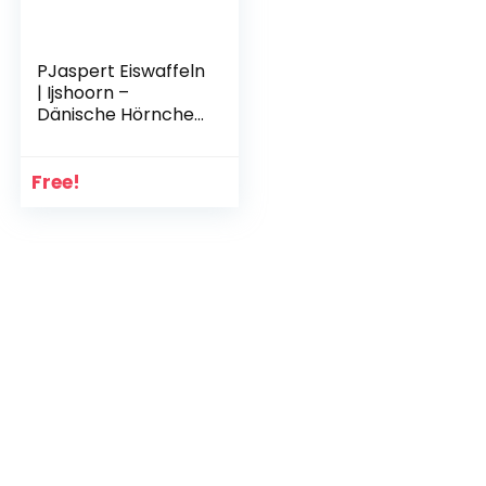
PJaspert Eiswaffeln
| Ijshoorn –
Dänische Hörnchen
Big Fun 175x60mm
(15 stuk)
Free!