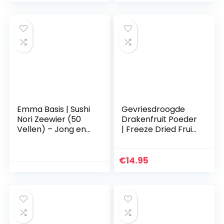
gemaakt van Brits
rundvlees –
Verpakking kan
variëren
Emma Basis | Sushi
Gevriesdroogde
Nori Zeewier (50
Drakenfruit Poeder
Vellen) – Jong en
| Freeze Dried Fruit
Krokant |
Dragon Pink Pitaya
Topkwaliteit | Licht
Powder | Geen
geroosterd | Rijk
Toegevoegde
€
14.95
aan eiwitten en
Suikers, Glutenvrij |
vezels | Laag in
Gedehydrateerd
verzadigd vet
Fruit Gedroogde
Pitaya |
Gefriergetrocknet
e Drachenfrucht