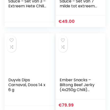
Sauce – Set van 3 –
Sauce – Set van 7
Extreem Hete Chili
milde tot extreem
Sauzen met de
hete chilisauzen (7
heetste pepers ter
x 100 ml fles)
wereld – Ghost
€
49.00
Pepper, Trinidad
Scorpion en
Carolina Reaper! (3
x 100 ml)
Duyvis Dips
Ember Snacks –
Carnaval, Doos 14 x
Biltong Beef Jerky
6 g
(4x250g Chilli)
Eiwitrijk,
Caloriearm.
Vetarme, snack
€
79.99
voor onderweg –