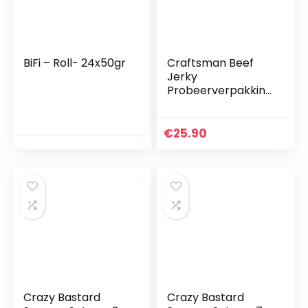
BiFi – Roll- 24x50gr
Craftsman Beef
Jerky
Probeerverpakking
, set van 4 x 50 g
(200 g), ORIGINAL,
BBQ, TERIYAKI, HOT
€
25.90
& SWEET,
droogvlees uit
Duitsland – Beieren,
American Jerky
Beef Mix | Meat
Snack Made in
Germany
Crazy Bastard
Crazy Bastard