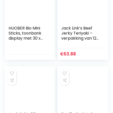
(100g)
HUOBER Bio Mini
Jack Link’s Beef
Sticks, toonbank
Jerky Teriyaki –
display met 30 x
verpakking van 12
40g zakken
stuks (12 x 70 g) –
eiwitrijk gedroogd
rundvlees –
€
53.88
gedroogd
rundvlees met
hoog eiwitgehalte