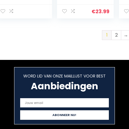
zalm in eigen sap,
Caviar Pearls
zonder botten en
Zwart + Mullet
€
23.99
zonder vel. 26
Roe Caviar Pearls
gram eiwit per
Rood + Gerookte
portie. Ingeblikte
Zalm Caviar
vis met Omega 3,
Pearls
1
2
→
glutenvrij.
WORD LID VAN ONZE MAILLIJST VOOR BEST
Aanbiedingen