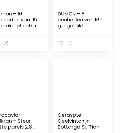
món – 16
DUMON – 8
nheden van 115
eenheden van 160
 makreelfilets in
g ingeblikte
ijfolie, exclusief
natuurlijke lichte
ansparant
tonijn, in zijn eigen
rmaat,
sap of water.
makkelijk open,
Ingeblikte vis rijk
geblikte vis in
aan omega 3 en
ik hoog in eiwit
proteïne
n Omega 3
rocaviar –
Geraspte
ikran – Steur
Geelvintonijn
tte parels 2.8 oz
Bottarga Su Tianu
0 g]
Sardu – 2