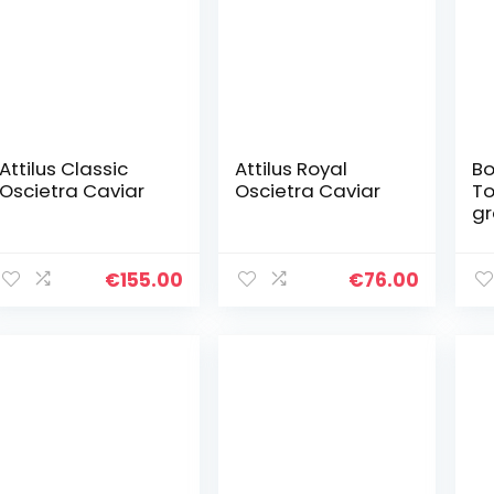
Attilus Classic
Attilus Royal
Bo
Oscietra Caviar
Oscietra Caviar
T
gr
va
Mo
€
155.00
€
76.00