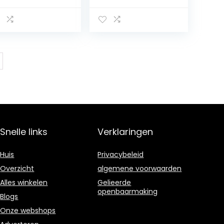
verpakkingen van
70g –
Handgemaakt in
Sardinië, Italië –
Gezouten en
gedroogde tonijn
eieren –
Mediterrane
kaviaar –
Sardijnse
ambachtelijke
productie
gecertificeerd als
Snelle links
Verklaringen
Kosher
Huis
Privacybeleid
Overzicht
algemene voorwaarden
Alles winkelen
Gelieerde
openbaarmaking
Blogs
Onze webshops