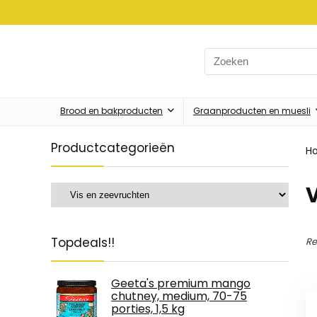
Search
for:
Brood en bakproducten
Graanproducten en muesli
Productcategorieën
H
V
Topdeals!!
Re
Geeta's premium mango
chutney, medium, 70-75
porties, 1,5 kg