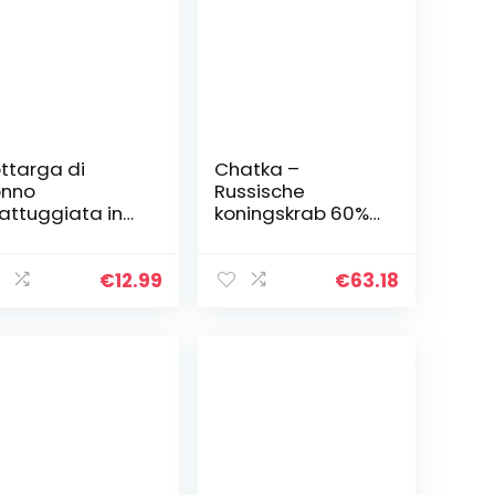
ttarga di
Chatka –
onno
Russische
attuggiata in
koningskrab 60%
setto Kosher Mr
Benen 220 g
ris (50Gr)
€
12.99
€
63.18