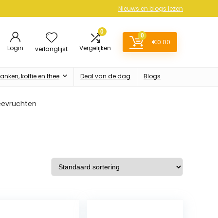
Nieuws en blogs lezen
0
0
€
0.00
Login
Vergelijken
verlanglijst
anken, koffie en thee
Deal van de dag
Blogs
zeevruchten