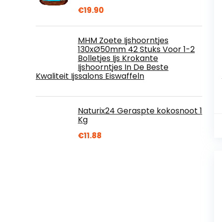
€
19.90
MHM Zoete Ijshoorntjes
130xØ50mm 42 Stuks Voor 1-2
Bolletjes Ijs Krokante
Ijshoorntjes In De Beste
Kwaliteit Ijssalons Eiswaffeln
Naturix24 Geraspte kokosnoot 1
Kg
€
11.88