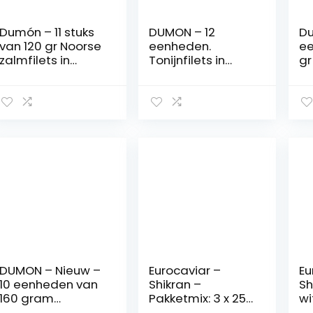
Dumón – 11 stuks
DUMON – 12
Du
van 120 gr Noorse
eenheden.
ee
zalmfilets in
Tonijnfilets in
gr
olijfolie, exclusief
Ingeblikte Olijfolie.
ol
transparant
115 g per stuk
tr
formaat met
ingeblikte vis.
fo
gemakkelijk te
Ingeblikte tonijn
ge
openen,
rijk aan eiwitten
in
ingeblikte vis.
en omega 3.
bl
Noorse zalm rijk
e
aan eiwitten en
omega 3.
DUMON – Nieuw –
Eurocaviar –
Eu
10 eenheden van
Shikran –
Sh
160 gram
Pakketmix: 3 x 25
wi
ingeblikte Noorse
g. Mullet Roe
[8