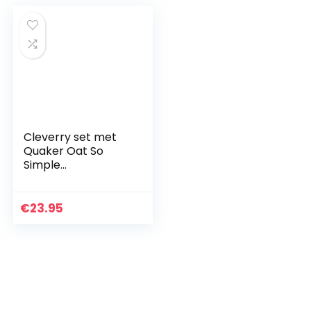
Cleverry set met
Quaker Oat So
Simple
Havermoutpap
Golden Syrup 40
zakjes x 36g – voor
€
23.95
een heerlijk ontbijt