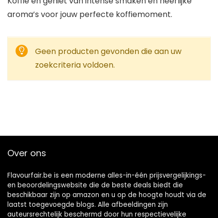
Koffie en geniet van intense smaken en heerlijke
aroma’s voor jouw perfecte koffiemoment.
Geen producten gevonden die aan uw
zoekcriteria voldoen.
Over ons
Flavourfair.be is een moderne alles-in-één prijsvergelijkings-
en beoordelingswebsite die de beste deals biedt die
beschikbaar zijn op amazon en u op de hoogte houdt via de
laatst toegevoegde blogs. Alle afbeeldingen zijn
auteursrechtelijk beschermd door hun respectievelijke