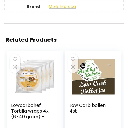
Brand
Merk: Moreca
Related Products
Lowcarbchef –
Low Carb bollen
Tortilla wraps 4x
4st
(6×40 gram) –
Voordeelpakket –