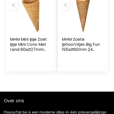
MHM Mini Ijsje Zoet
MHM Zoete
Ijsje Mini Cono Met
Ijshoorntjes Big Fun
rand 60xØ27mm
155xØ60mm 24
80 Stuks Krokante
Stuks Voor 3
Voor Fingerfood Of
Bolletjes Ijs
Ijsbeker Decoratie
Krokante
Ijshoorntjes In De
Beste Kwaliteit
Ijssalons
Over ons
Flavourfair.be is een moderne alles-in-één prijsvergelijkings-