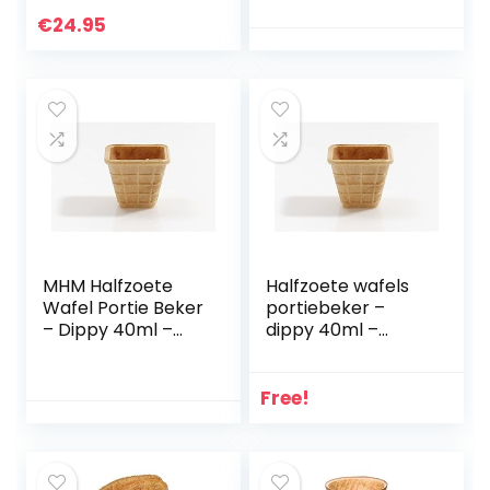
Koolhydraatarm –
Low Carb Wraps
€
24.95
MHM Halfzoete
Halfzoete wafels
Wafel Portie Beker
portiebeker –
– Dippy 40ml –
dippy 40ml –
56x48x48mm | 33
56mm hoogte –
Stuks – Krokante
48mm x 48mm
Wafelbeker Voor
diameter –
Free!
Ijs, Sauzen & Dips
knapperige
wafelbeker voor
ijs, sauzen & dips –
inhoud: 33 stuks