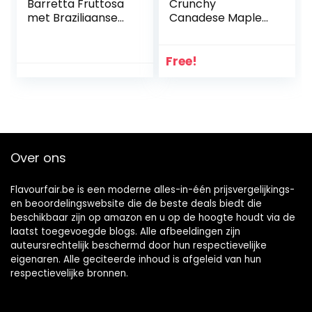
Barretta Fruttosa
Crunchy
met Braziliaanse
Canadese Maple
noten, goji-bessen,
Syroop,
zwarte bessen, 30
mueslirepen, 18 x
g BIO Fairtrade
2-bars pack (18 x
Free!
42 g)
Over ons
Flavourfair.be is een moderne alles-in-één prijsvergelijkings-
en beoordelingswebsite die de beste deals biedt die
beschikbaar zijn op amazon en u op de hoogte houdt via de
laatst toegevoegde blogs. Alle afbeeldingen zijn
auteursrechtelijk beschermd door hun respectievelijke
eigenaren. Alle geciteerde inhoud is afgeleid van hun
respectievelijke bronnen.