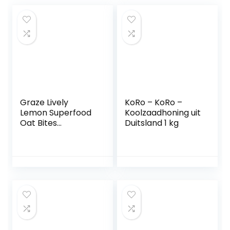
Graze Lively
KoRo – KoRo –
Lemon Superfood
Koolzaadhoning uit
Oat Bites
Duitsland 1 kg
Havermoutrepen
– 7 x 4 repen (120
g)