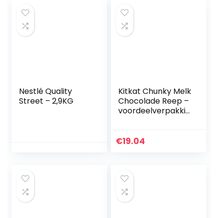
Nestlé Quality
Kitkat Chunky Melk
Street – 2,9KG
Chocolade Reep –
voordeelverpakkin
g – doos met 24
chocoladerepen
€
19.04