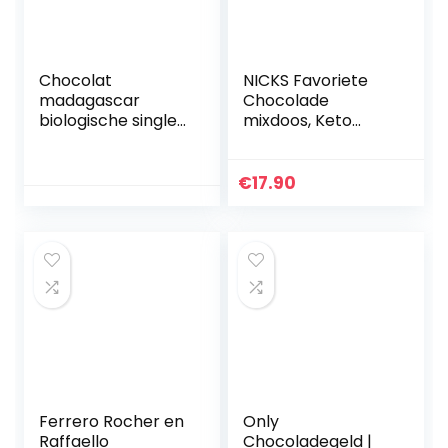
Chocolat
NICKS Favoriete
madagascar
Chocolade
biologische single
mixdoos, Keto
origin fijne pure
Snackrepen
chocolade, 100
Zonder
procent cacao, 85
Toegevoegde
€
17.90
g reep
Suikers Glutenvrij
Chocolaatjes Low
carb Snoepjes (12 x
Bars)
Ferrero Rocher en
Only
Raffaello
Chocoladegeld |