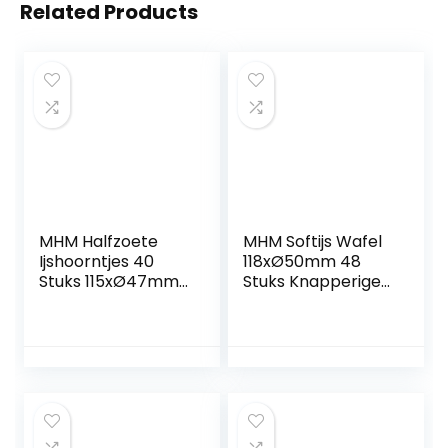
Related Products
MHM Halfzoete
MHM Softijs Wafel
Ijshoorntjes 40
118xØ50mm 48
Stuks 115xØ47mm
Stuks Knapperige
Krokante
Ijshoorntjes Voor
Wafelkegel Voor 1-
Bolletjes Ijs En
2 Bolletjes Ijs Of
Softijs
Softijs Vegan
Eiswaffel