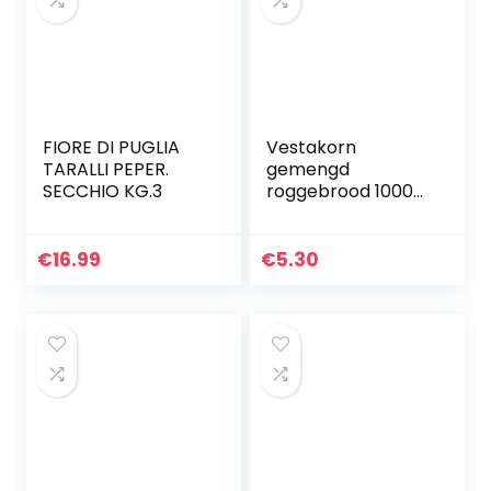
FIORE DI PUGLIA
Vestakorn
TARALLI PEPER.
gemengd
SECCHIO KG.3
roggebrood 1000
g, ambachtelijk
brood – vers
brood met
€
16.99
€
5.30
natuurlijke
zuurdesem