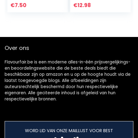
ml – 100% Italiaans,
€
7.50
€
12.98
Oud Recept –
Ambachtelijke
Productie
Over ons
Flavourfair.be is een moderne alles-in-één prijsvergelijkings-
en beoordelingswebsite die de beste deals biedt die
beschikbaar zijn op amazon en u op de hoogte houdt via de
laatst toegevoegde blogs. Alle afbeeldingen zijn
auteursrechtelijk beschermd door hun respectievelijke
eigenaren. Alle geciteerde inhoud is afgeleid van hun
respectievelijke bronnen.
WORD LID VAN ONZE MAILLIJST VOOR BEST