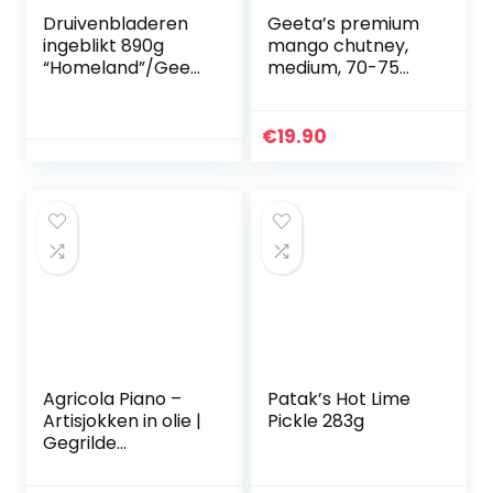
Druivenbladeren
Geeta’s premium
ingeblikt 890g
mango chutney,
“Homeland”/Geen
medium, 70-75
kunstmatige,
porties, 1,5 kg
conserveringsmid
delen, kleuren of
€
19.90
smaakstoffen,
100% natuurlijke
producten/gluten
vrij en geschikt
voor vegetariërs
Agricola Piano –
Patak’s Hot Lime
Artisjokken in olie |
Pickle 283g
Gegrilde
artisjokken in extra
vierge olijfolie 212