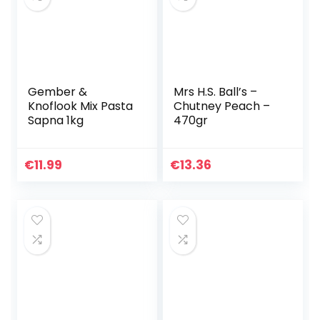
Gember &
Mrs H.S. Ball’s –
Knoflook Mix Pasta
Chutney Peach –
Sapna 1kg
470gr
€
11.99
€
13.36