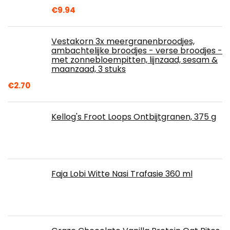
€
9.94
Vestakorn 3x meergranenbroodjes,
ambachtelijke broodjes - verse broodjes -
met zonnebloempitten, lijnzaad, sesam &
maanzaad, 3 stuks
€
2.70
Kellog's Froot Loops Ontbijtgranen, 375 g
Faja Lobi Witte Nasi Trafasie 360 ml