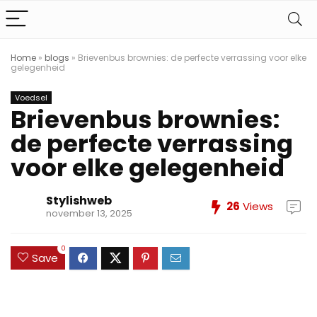
Home
»
blogs
»
Brievenbus brownies: de perfecte verrassing voor elke
gelegenheid
Voedsel
Brievenbus brownies:
de perfecte verrassing
voor elke gelegenheid
Stylishweb
26
Views
november 13, 2025
0
Save