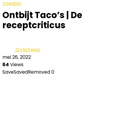
Voedsel
Ontbijt Taco’s | De
receptcriticus
Stylishweb
mei 26, 2022
64
Views
Save
Saved
Removed
0