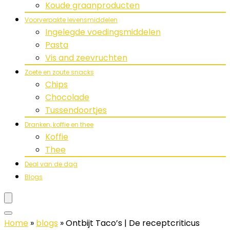
Koude graanproducten
Voorverpakte levensmiddelen
Ingelegde voedingsmiddelen
Pasta
Vis and zeevruchten
Zoete en zoute snacks
Chips
Chocolade
Tussendoortjes
Dranken, koffie en thee
Koffie
Thee
Deal van de dag
Blogs
Home
»
blogs
»
Ontbijt Taco’s | De receptcriticus